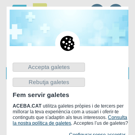
CA
ES
Accepta galetes
Rebutja galetes
Inici
>
LES EBA
>
ENTITATS D'ACEBA
Fem servir galetes
EAP Osona Sud Alt Congost
ACEBA.CAT
utilitza galetes pròpies i de tercers per
millorar la teva experiència com a usuari i oferir-te
(CAP Centelles)
continguts que s'adaptin als teus interessos.
Consulta
la nostra política de galetes
. Acceptes l'us de galetes?
L’ABS Centelles va entrar en funcionament el 27 de
Configurar sense acceptar