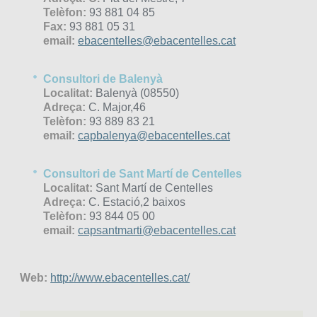
Telèfon:
93 881 04 85
Fax:
93 881 05 31
email:
ebacentelles@ebacentelles.cat
Consultori de Balenyà
Localitat:
Balenyà (08550)
Adreça:
C. Major,46
Telèfon:
93 889 83 21
email:
capbalenya@ebacentelles.cat
Consultori de Sant Martí de Centelles
Localitat:
Sant Martí de Centelles
Adreça:
C. Estació,2 baixos
Telèfon:
93 844 05 00
email:
capsantmarti@ebacentelles.cat
Web:
http://www.ebacentelles.cat/