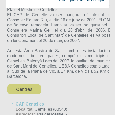
desembre de l'any 2000, als nous equipaments ubicats al
Pla del Mestre de Centelles.
El CAP de Centelle va ser inaugurat oficialment pel
Conseller Eduard Riu, el dia 16 de juny de 2001. El CAP
de Balenyà, remodelat i ampliat, va ser inaugurat pel la
Consellera Marina Geli, el dia 28 d'abril del 2006. El
Consultori Local de Sant Martí de Centelles es va posar
en funcionament el 26 de març de 2007.
Aquesta Àrea Bàsica de Salut, amb unes instal·lacions
modernes i ben equipades, comprèn els municipis de
Centelles, Balenyà i des del 2007, la totalitat del municipi
de Sant Martí de Centelles. L’EBA Centelles està situada
al Sud de la Plana de Vic, a 17 Km. de Vic i a 52 Km de
Barcelona.
Centres
CAP Centelles
Localitat:
Centelles (08540)
Adreça: C.
Pla del Mestre, 7