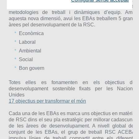
de manera transversal de tots els processos,
metodologies de treball i dinàmiques d’equip. Amb
aquesta nova dimensió, avui les EBAs treballem 5 grans
àrees pel desenvolupament de la RSC.
Econòmica
Laboral
Ambiental
Social
Bon govern
Totes elles es fonamenten en els objectius de
desenvolupament sostenible fixats per les Nacions
Unides
17 objectius per transformar el món
Cada una de les EBAs es marca uns objectius en matèria
de RSC dins el seu pla estratègic per millorar cadascuna
de les àrees de desenvolupament. A nivell global del
conjunt de les EBAs, el grup de treball RSC ACEBA
impulsa línies de treball compartit entre els diferents