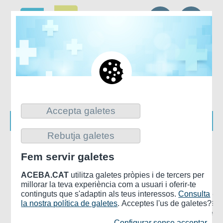
CA
ES
Accepta galetes
Rebutja galetes
Inici
>
COMPROMÍS SOCIAL
>
EIXOS ESTRATÈGICS RSC
Fem servir galetes
Eixos estratègics RSC
ACEBA.CAT
utilitza galetes pròpies i de tercers per
millorar la teva experiència com a usuari i oferir-te
La RSC ha representat un canvi de paradigma en la
continguts que s'adaptin als teus interessos.
Consulta
gestió i desenvolupament de les EBAs. La responsabilitat
la nostra política de galetes
. Acceptes l'us de galetes?
social s’ha integrat en la cultura empresarial i les línies
estratègiques de les nostres entitats de salut, formant part
Configurar sense acceptar