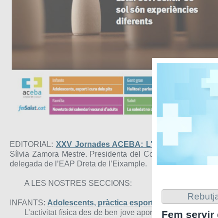
EDITORIAL:
XXV Jornades ACEBA: L’Atenció Primària ce
Sílvia Zamora Mestre. Presidenta del Comitè Organitzado
delegada de l’EAP Dreta de l’Eixample.
A LES NOSTRES SECCIONS:
Rebutja
INFANTS:
Adolescents, pràctica esportiva i cura dels pit
L’activitat física des de ben jove aporta grans beneficis 
Fem servir 