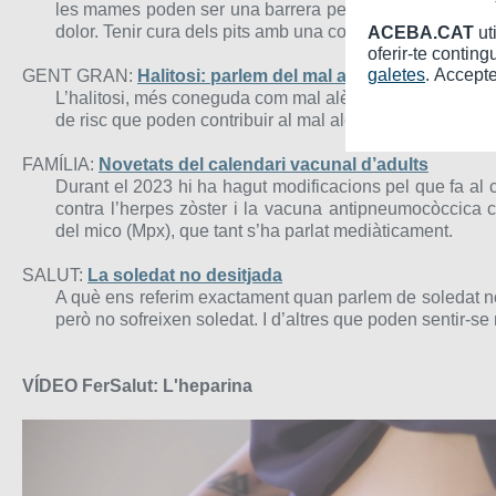
les mames poden ser una barrera per a la pràctica espor
dolor. Tenir cura dels pits amb una correcta subjecció és 
ACEBA.CAT
ut
oferir-te conting
galetes
. Accepte
GENT GRAN:
Halitosi: parlem del mal alè
L’halitosi, més coneguda com mal alè, és una olor desag
de risc que poden contribuir al mal alè i el seu abordatge
FAMÍLIA:
Novetats del calendari vacunal d’adults
Durant el 2023 hi ha hagut modificacions pel que fa al 
contra l’herpes zòster i la vacuna antipneumocòccica 
del mico (Mpx), que tant s’ha parlat mediàticament.
SALUT:
La soledat no desitjada
A què ens referim exactament quan parlem de soledat no
però no sofreixen soledat. I d’altres que poden sentir-se
VÍDEO FerSalut: L'heparina