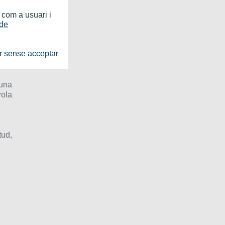
clús
a com a usuari i
 de
tors
r sense acceptar
cuna
rola
tud,