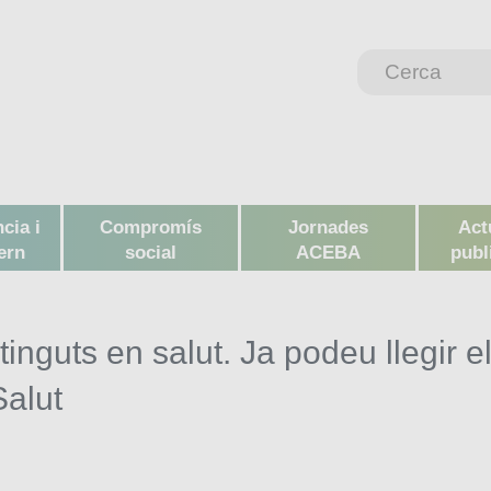
cia i
Compromís
Jornades
Actu
ern
social
ACEBA
publ
guts en salut. Ja podeu llegir e
Salut