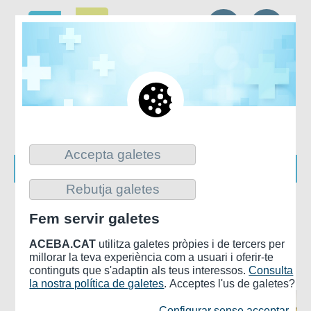
CA
ES
Accepta galetes
Rebutja galetes
Inici
>
ACTUALITAT I PUBLICACIONS
>
REVISTA FER
Fem servir galetes
SALUT
ACEBA.CAT
utilitza galetes pròpies i de tercers per
Revista Fer Salut
millorar la teva experiència com a usuari i oferir-te
continguts que s'adaptin als teus interessos.
Consulta
la nostra política de galetes
. Acceptes l'us de galetes?
Configurar sense acceptar