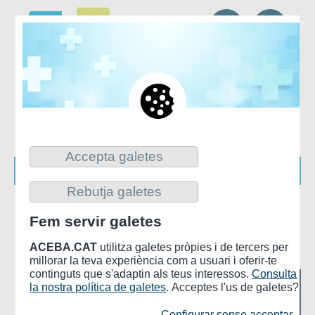
CA
ES
Accepta galetes
Rebutja galetes
Inicio
>
ACTUALIDAD Y PUBLICACIONES
>
NOTICIAS
Fem servir galetes
Noticias
ACEBA.CAT
utilitza galetes pròpies i de tercers per
millorar la teva experiència com a usuari i oferir-te
continguts que s'adaptin als teus interessos.
Consulta
la nostra política de galetes
. Acceptes l'us de galetes?
Configurar sense acceptar