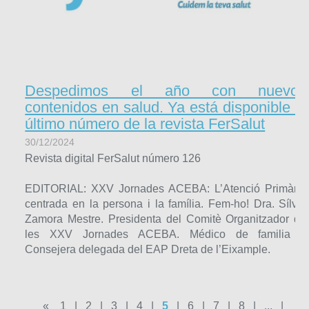
Despedimos el año con nuevos
contenidos en salud. Ya está disponible el
último número de la revista FerSalut
30/12/2024
Revista digital FerSalut número 126
EDITORIAL: XXV Jornades ACEBA: L’Atenció Primària
centrada en la persona i la família. Fem-ho! Dra. Sílvia
Zamora Mestre. Presidenta del Comitè Organitzador de
les XXV Jornades ACEBA. Médico de familia y
Consejera delegada del EAP Dreta de l’Eixample.
«
1
|
2
|
3
|
4
|
5
|
6
|
7
|
8
|
...
|