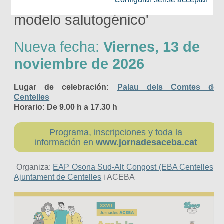
'Con la comunidad. Hacia un
modelo salutogénico'
Nueva fecha:
Viernes, 13 de
noviembre de 2026
Lugar de celebración:
Palau dels Comtes de
Centelles
Horario: De 9.00 h a 17.30 h
Programa, inscripciones y toda la
información en
www.jornadesaceba.cat
Organiza:
EAP Osona Sud-Alt Congost (EBA Centelles)
,
Ajuntament de Centelles
i ACEBA