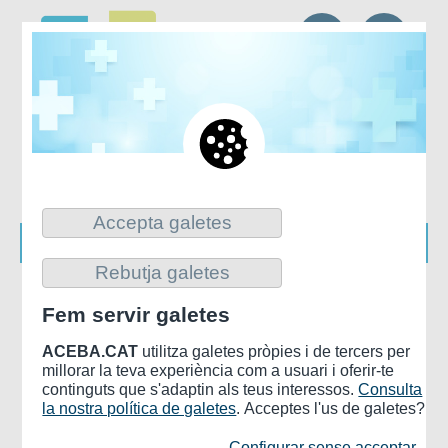
CA
ES
Accepta galetes
Rebutja galetes
Inicio
>
JORNADAS ACEBA
>
2026. XXVII JORNADAS
Fem servir galetes
ACEBA
ACEBA.CAT
utilitza galetes pròpies i de tercers per
2026. XXVII Jornadas ACEBA
millorar la teva experiència com a usuari i oferir-te
continguts que s'adaptin als teus interessos.
Consulta
27ª edición de las Jornadas ACEBA
la nostra política de galetes
. Acceptes l'us de galetes?
Configurar sense acceptar