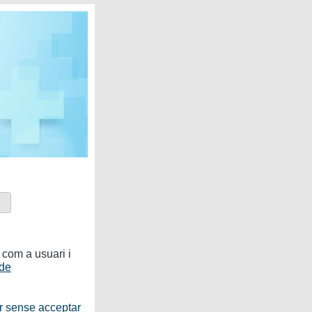
y de
cado
e la
rgo,
rica
ar.
a de
y la
tema
ial,
a com a usuari i
 de
r sense acceptar