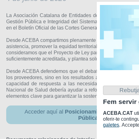
La Asociación Catalana de Entidades de Base Asociativa 
Gestión Pública e Integridad del Sistema Nacional de Salu
en el Boletín Oficial de las Cortes Generales.
Desde ACEBA compartimos plenamente los objetivos de reforz
asistencia, promover la equidad territorial y social y mejora
consideramos que el Proyecto de Ley parte de un diagnóstico
suficientemente acreditada, y plantea soluciones que pueden
Desde ACEBA defendemos que el debate sobre el futuro del 
los proveedores, sino en los resultados asistenciales, la ca
capacidad de respuesta a las necesidades de salud de l
Rebutja
Nacional de Salud debería ayudar a reforzar la capacidad de
elementos clave para garantizar la sostenibilidad y la calida
Fem servir 
Acceder aquí al
Posicionamiento institucio
ACEBA.CAT
ut
Pública e Integridad d
oferir-te conting
galetes
. Accepte