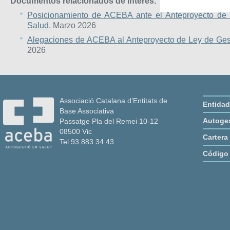
Documentos relacionados de interés:
Posicionamiento de ACEBA ante el Anteproyecto de 
Salud
. Marzo 2026
Alegaciones de ACEBA al Anteproyecto de Ley de Gest
2026
Associació Catalana d’Entitats de
Entidad
Base Associativa
Autoges
Passatge Pla del Remei 10-12
08500 Vic
Cartera
Tel 93 883 34 43
Código