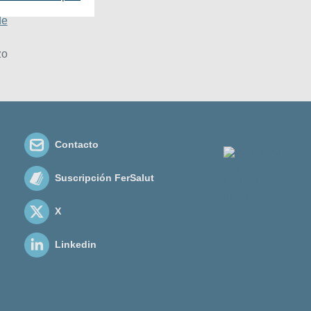
de
zo
Contacto
Suscripción FerSalut
X
Linkedin